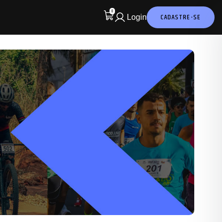
0
CADASTRE-SE
Login