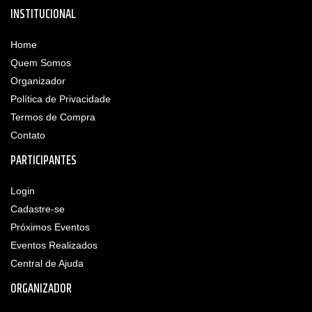
INSTITUCIONAL
Home
Quem Somos
Organizador
Política de Privacidade
Termos de Compra
Contato
PARTICIPANTES
Login
Cadastre-se
Próximos Eventos
Eventos Realizados
Central de Ajuda
ORGANIZADOR