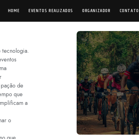
HOME
EVENTOS REALIZADOS
ORGANIZADOR
CONTATO
 tecnologia.
eventos
uma
r
cipação de
tempo que
mplificam a
nar o
 no que